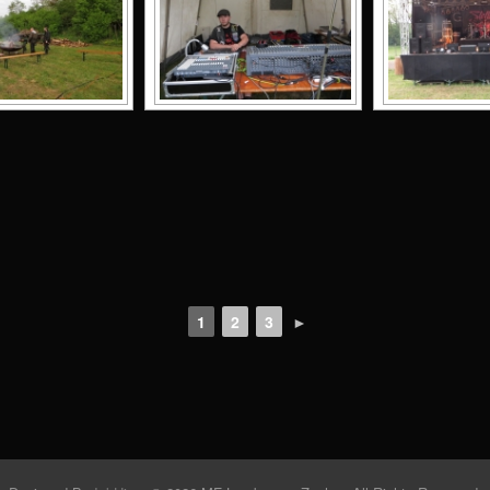
1
2
3
►