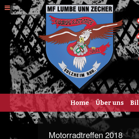
Skip
to
content
Home
Über uns
Bi
Motorradtreffen 2018